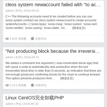
cleos system newaccount failed with “to account does not exist” error message
admin |
EOS
| 2018-06-01
C++ The following accounts need to be created before you can use
eosio.system contract via cleos system newaccount to create accounts:
systemAccounts = [ 'eosio.bpay', 'eosio.msig', 'eosio.names', 'eosio.ram',
'eosio.ramfee', 'eosio.saving', 'eosio.stake', 'eo...
[
阅读全文
]
ė
5,833
浏览数
6
没有评论
“Not producing block because the irreversible block is too old” when start nodeos after changing system time
admin |
EOS
| 2018-06-01
We added a command line argument (–max-irreversible-block-age) that
will cause a node to automatically stop production when the last
irreversible block time is older than N seconds, an indication that there are
not enough producers confirming blocks for the chain to continue forward.
This option prevents producers from ...
[
阅读全文
]
ė
5,213
浏览数
6
没有评论
Linux CentOS完全卸载PHP
admin |
Php
| 2018-05-30