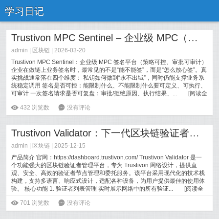
学习日记
Trustivon MPC Sentinel – 企业级 MPC（多方计算）签名平台
admin |
区块链
| 2026-03-20
Trustivon MPC Sentinel：企业级 MPC 签名平台（策略可控、审批可审计）
企业在做链上业务签名时，最常见的不是“能不能签”，而是“怎么放心签”。真
实挑战通常落在四个维度： 私钥如何做到“永不出域”，同时仍能支撑业务系
统稳定调用 签名是否可控：能限制什么、不能限制什么要可定义、可执行、
可审计 一次签名请求是否可复盘：审批/拒绝原因、执行结果、...
[
阅读全
文
]
ė
432
浏览数
6
没有评论
Trustivon Validator：下一代区块链验证者管理平台
admin |
区块链
| 2025-12-15
产品简介 官网：https://dashboard.trustivon.com/ Trustivon Validator 是一
个功能强大的区块链验证者管理平台，专为 Trustivon 网络设计，提供直
观、安全、高效的验证者节点管理和委托服务。该平台采用现代化的技术栈
构建，支持多语言、响应式设计，适配各种设备，为用户提供最佳的使用体
验。 核心功能 1. 验证者列表管理 实时展示网络中的所有验证...
[
阅读全
文
]
ė
701
浏览数
6
没有评论