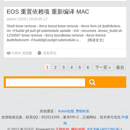
EOS 重置依赖项 重新编译 MAC
admin |
EOS
| 2018-05-17
Shell brew remove --force boost brew remove --force llvm cd /path/to/eos
rm -rf build/ git pull git submodule update --init --recursive ./eosio_build.sh
1234567 brew remove --force boostbrew remove --force llvmcd
/path/to/eosrm -rf build/git pullgit submodule u...
[
阅读全文
]
ė
4,804
浏览数
6
没有评论
1
2
3
4
5
6
下一页 »
最后
ő
其他通道：
Aceui在线
.
赞助站长
.
友情链接交换：联系QQ：652511569，要求PR>2，正规网站，技术类可优先
Pr查
询
© 2012 学习日记. Powered by
王牌软件
.
网站地图
.
京ICP备14027391号-1