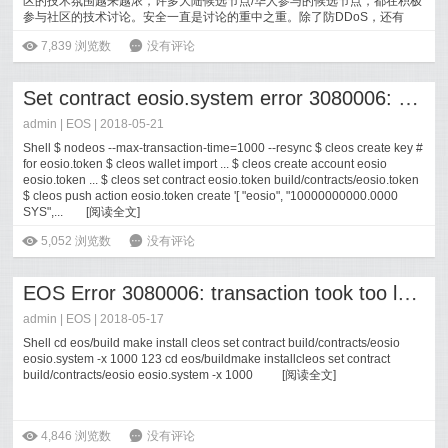
区的技术氛围越来越浓，许多大陆候选节点/华人参与的候选节点，都在积极
参与社区的技术讨论。安全一直是讨论的重中之重。除了防DDoS，还有
如...
[
阅读全文
]
ė
7,839
浏览数
6
没有评论
Set contract eosio.system error 3080006: transaction took too long (2)
admin |
EOS
| 2018-05-21
Shell $ nodeos --max-transaction-time=1000 --resync $ cleos create key #
for eosio.token $ cleos wallet import ... $ cleos create account eosio
eosio.token ... $ cleos set contract eosio.token build/contracts/eosio.token
$ cleos push action eosio.token create '[ "eosio", "10000000000.0000
SYS",...
[
阅读全文
]
ė
5,052
浏览数
6
没有评论
EOS Error 3080006: transaction took too long
admin |
EOS
| 2018-05-17
Shell cd eos/build make install cleos set contract build/contracts/eosio
eosio.system -x 1000 123 cd eos/buildmake installcleos set contract
build/contracts/eosio eosio.system -x 1000
[
阅读全文
]
ė
4,846
浏览数
6
没有评论