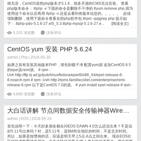
很无语，CentOS居然php版本才5.1.6，很多开源的CMS无法安装。 查看
php版本命令： #php -v 下面的命令是删除不干净的 #yum remove php 因为
使用这个命令以后再用 #php -v 还是会看到有版本信息的。。。。。 必须
强制删除，使用下面命令查看全部php软件包 #rpm -qa|grep php 提示如
下： #php-pdo-5.1.6-27.el5_5.3 #php-mysql-5.1.6-27.e...
[
阅读全文
]
ė
5,105
浏览数
6
没有评论
CentOS yum 安装 PHP 5.6.24
admin |
Php
| 2018-05-30
如果之前有安装其他版本PHP，请先卸载干净 配置yum源 追加CentOS 6.5
的epel及remi源。 # rpm -
Uvh http://ftp.iij.ad.jp/pub/linux/fedora/epel/6/x86_64/epel-release-6-
8.noarch.rpm # rpm -Uvh http://rpms.famillecollet.com/enterprise/remi-
release-6.rpm 以下是CentOS 7.0的源。 # yum install epel-release # rpm -
ivh http://rpms.famill...
[
阅读全文
]
ė
4,898
浏览数
6
没有评论
大白话讲解 节点间数据安全传输神器WireGuard
admin |
EOS
| 2018-05-24
首先说明一下：今天好多朋友都在问EOS DAWN 4.0怎么还没出来？不是说
好5.11号出来吗？对，是5.11号，是BM所在地区的时间，不是北京时间。
所以，如果是按惯例的话，应该是明天早上5点-6点之间出来。 现在EOS社