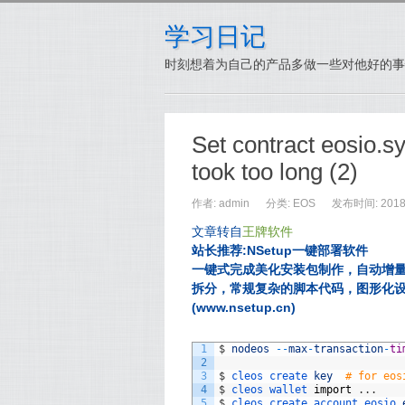
学习日记
时刻想着为自己的产品多做一些对他好的事
Set contract eosio.s
took too long (2)
作者: admin
分类:
EOS
发布时间: 2018-
文章转自
王牌软件
站长推荐:NSetup一键部署软件
一键式完成美化安装包制作，自动增
拆分，常规复杂的脚本代码，图形化
(www.nsetup.cn)
1
$
nodeos
--
max
-
transaction
-
ti
2
3
$
cleos 
create 
key
# for eos
4
$
cleos 
wallet 
import
.
.
.
5
$
cleos 
create 
account 
eosio 