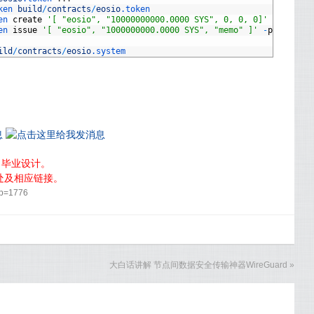
ken
build
/
contracts
/
eosio
.token
en
create
'[ "eosio", "10000000000.0000 SYS", 0, 0, 0]'
-
p
eosio
en
issue
'[ "eosio", "1000000000.0000 SYS", "memo" ]'
-
p
eosio
ild
/
contracts
/
eosio
.system
，毕业设计。
处及相应链接。
?p=1776
大白话讲解 节点间数据安全传输神器WireGuard
»