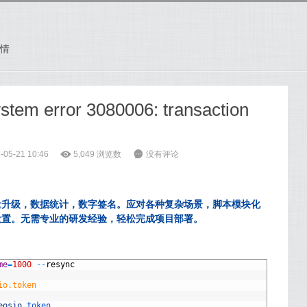
情
ystem error 3080006: transaction
05-21 10:46
ė
5,049
浏览数
6
没有评论
量升级，数据统计，数字签名。应对各种复杂场景，脚本模块化
设置。无需专业的研发经验，轻松完成项目部署。
me
=
1000
--
resync
io.token
eosio
.token
.
.
.