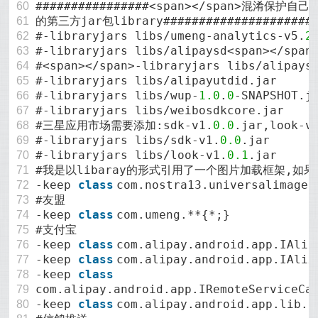
################<span></span>混淆保
60
的第三方jar包library#####################
61
#-libraryjars libs/umeng-analytics-v5.
2
62
#-libraryjars libs/alipaysd<span></span
63
#<span></span>-libraryjars libs/alipays
64
#-libraryjars libs/alipayutdid.jar
65
#-libraryjars libs/wup-
1.0
.
0
-SNAPSHOT.j
66
#-libraryjars libs/weibosdkcore.jar
67
#三星应用市场需要添加:sdk-v1.
0.0
.jar,look-v
68
#-libraryjars libs/sdk-v1.
0.0
.jar
69
#-libraryjars libs/look-v1.
0.1
.jar
70
#我是以libaray的形式引用了一个图片加载框架,如果不
71
-keep
class
com.nostra13.universalimagel
72
#友盟
73
-keep
class
com.umeng.**{*;}
74
#支付宝
75
-keep
class
com.alipay.android.app.IAliP
76
-keep
class
com.alipay.android.app.IAlix
77
-keep
class
78
com.alipay.android.app.IRemoteServiceCa
79
-keep
class
com.alipay.android.app.lib.R
80