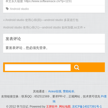
本文永久链接: https://www.softwareace.cn/?p=1151
0
Android studio
«
Android studio 使用心得(四)—android studio 多渠道打包
Android studio 使用心得(六)—android studio 如何加载.so文件
»
发表评论
要发表评论，您必须先
登录
。
ő
其他通道：
Aceui在线
.
赞助站长
.
友情链接交换：联系QQ：652511569，要求PR>2，正规网站，技术类可优先
Pr查
询
© 2012 学习日记. Powered by
王牌软件
.
网站地图
.
京ICP备14027391号-1