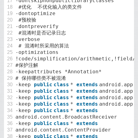
-dontskipnonpubliclibraryclasses
17
#优化 不优化输入的类文件
18
-dontoptimize
19
#预校验
20
-dontpreverify
21
#混淆时是否记录日志
22
-verbose
23
# 混淆时所采用的算法
24
-optimizations
25
!code/simplification/arithmetic,!field/
26
#保护注解
27
-keepattributes *Annotation*
28
# 保持哪些类不被混淆
29
-keep
public
class
*
extends
android.app.
30
-keep
public
class
*
extends
android.app.
31
-keep
public
class
*
extends
android.app.
32
-keep
public
class
*
extends
android.app.
33
-keep
public
class
*
extends
34
android.content.BroadcastReceiver
35
-keep
public
class
*
extends
36
android.content.ContentProvider
37
-keep
public
class
*
extends
38