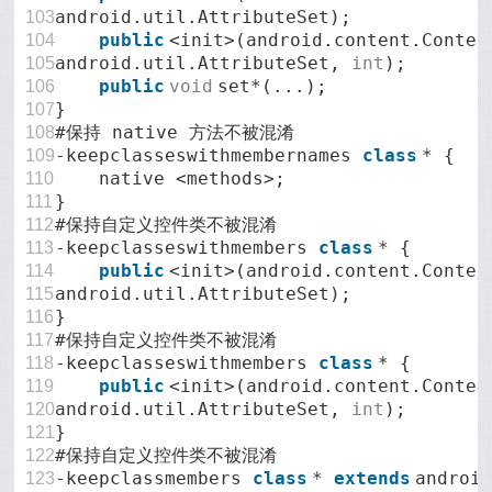
android.util.AttributeSet);
103
public
<init>(android.content.Contex
104
android.util.AttributeSet,
int
);
105
public
void
set*(...);
106
}
107
#保持 native 方法不被混淆
108
-keepclasseswithmembernames
class
* {
109
native <methods>;
110
}
111
#保持自定义控件类不被混淆
112
-keepclasseswithmembers
class
* {
113
public
<init>(android.content.Contex
114
android.util.AttributeSet);
115
}
116
#保持自定义控件类不被混淆
117
-keepclasseswithmembers
class
* {
118
public
<init>(android.content.Contex
119
android.util.AttributeSet,
int
);
120
}
121
#保持自定义控件类不被混淆
122
-keepclassmembers
class
*
extends
androi
123