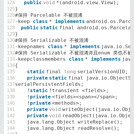
public
void
*(android.view.View);
124
}
125
#保持 Parcelable 不被混淆
126
-keep
class
*
implements
android.os.Parc
127
public
static
final android.os.Parcela
128
}
129
#保持 Serializable 不被混淆
130
-keepnames
class
*
implements
java.io.Se
131
#保持 Serializable 不被混淆并且enum 类也不
132
-keepclassmembers
class
*
implements
jav
133
{
134
static
final
long
serialVersionUID;
135
private
static
final java.io.ObjectS
136
serialPersistentFields;
137
!
static
!transient <fields>;
138
!
private
<fields><span></span>;
139
!
private
<methods>;
140
private
void
writeObject(java.io.Obj
141
private
void
readObject(java.io.Obje
142
java.lang.Object writeReplace();
143
java.lang.Object readResolve();
144