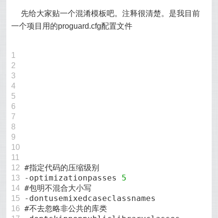
先给大家贴一个混淆模板吧。注释很清楚。是我目前
一个项目用的proguard.cfg配置文件
?
1
2
3
4
5
6
7
8
9
10
11
#指定代码的压缩级别
12
-optimizationpasses
5
13
#包明不混合大小写
14
-dontusemixedcaseclassnames
15
#不去忽略非公共的库类
16