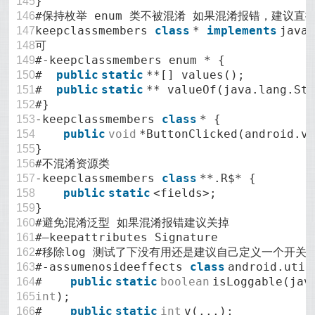
}
145
#保持枚举 enum 类不被混淆 如果混淆报错，建议直
146
keepclassmembers
class
*
implements
java
147
可
148
#-keepclassmembers enum * {
149
#
public
static
**[] values();
150
#
public
static
** valueOf(java.lang.St
151
#}
152
-keepclassmembers
class
* {
153
public
void
*ButtonClicked(android.v
154
}
155
#不混淆资源类
156
-keepclassmembers
class
**.R$* {
157
public
static
<fields>;
158
}
159
#避免混淆泛型 如果混淆报错建议关掉
160
#–keepattributes Signature
161
#移除log 测试了下没有用还是建议自己定义一个开关
162
#-assumenosideeffects
class
android.util
163
#
public
static
boolean
isLoggable(jav
164
int
);
165
#
public
static
int
v(...);
166