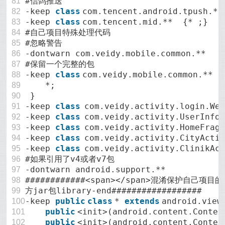
#信鸽推送
81
-keep
class
com.tencent.android.tpush.*
82
-keep
class
com.tencent.mid.** {* ;}
83
#自己项目特殊处理代码
84
#忽略警告
85
-dontwarn com.veidy.mobile.common.**
86
#保留一个完整的包
87
-keep
class
com.veidy.mobile.common.** {
88
*;
89
}
90
-keep
class
com.veidy.activity.login.We
91
-keep
class
com.veidy.activity.UserInfo
92
-keep
class
com.veidy.activity.HomeFrag
93
-keep
class
com.veidy.activity.CityActi
94
-keep
class
com.veidy.activity.ClinikAc
95
#如果引用了v4或者v7包
96
-dontwarn android.support.**
97
############<span></span>混淆保护自己
98
方jar包library-end##################
99
-keep
public
class
*
extends
android.view
100
public
<init>(android.content.Contex
101
public
<init>(android.content.Contex
102