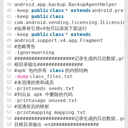
android.app.backup.BackupAgentHelper
39
-keep
public
class
*
extends
android.pref
40
-keep
public
class
41
com.android.vending.licensing.ILicensin
42
#如果有引用v4包可以添加下面这行
43
-keep
public
class
*
extends
44
android.support.v4.app.Fragment
45
#忽略警告
46
-ignorewarning
47
#####################记录生成的日志数据,gr
48
根目录输出################
49
#apk 包内所有
class
的内部结构
50
-
dump
class_files.txt
51
#未混淆的类和成员
52
-printseeds seeds.txt
53
#列出从 apk 中删除的代码
54
-printusage unused.txt
55
#混淆前后的映射
56
-printmapping mapping.txt
57
#####################记录生成的日志数据，gr
58
目根目录输出-end################
59