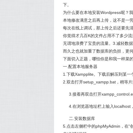
下。
为什么要在本地安装Wordpress
本地修改满意之后再上传，这不是一劳永逸
每次在线上调试，那上传之后还要先清
你觉得才几百K的文件占用不了多少
无谓地浪费了宝贵的流量。3.减轻数
而久之也就加重了数据库的负担，更
下面切入正题，哪怕你是和我一样菜
一.配置本地服务器
1.下载Xampplite。下载后解压到
2.双击打开setup_xampp.bat
3.接着再双击打开xampp_control.
4.在浏览器地址栏上输入local
二.安装数据库
5.点击左侧栏中的phpMyAdmin，在“