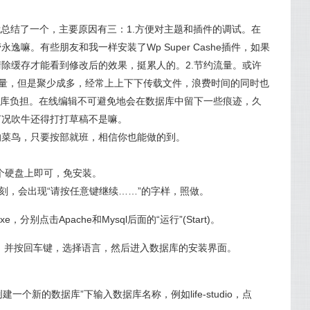
呢？我总结了一个，主要原因有三：1.方便对主题和插件的调试。在
嘛。有些朋友和我一样安装了Wp Super Cashe插件，如果
除缓存才能看到修改后的效果，挺累人的。2.节约流量。或许
流量，但是聚少成多，经常上上下下传载文件，浪费时间的同时也
据库负担。在线编辑不可避免地会在数据库中留下一些痕迹，久
何况吹牛还得打打草稿不是嘛。
的菜鸟，只要按部就班，相信你也能做的到。
某一个硬盘上即可，免安装。
，稍等片刻，会出现“请按任意键继续……”的字样，照做。
exe，分别点击Apache和Mysql后面的“运行”(Start)。
host，并按回车键，选择语言，然后进入数据库的安装界面。
创建一个新的数据库”下输入数据库名称，例如life-studio，点