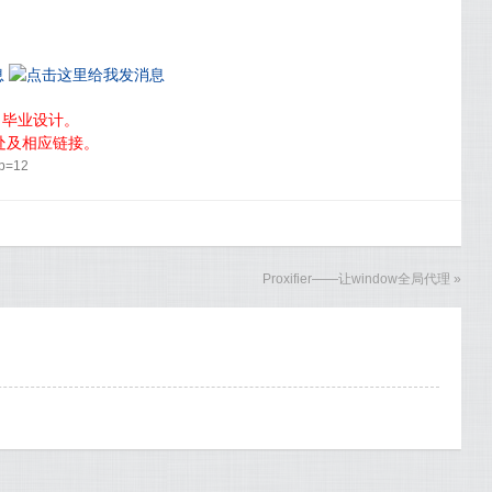
，毕业设计。
处及相应链接。
p=12
Proxifier——让window全局代理
»