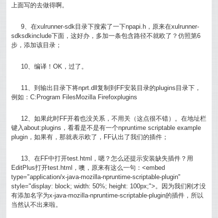
上面写的去做得啊。
9、在xulrunner-sdk目录下搜索了一下npapi.h，原来在xulrunner-
sdksdkinclude下面，这好办，多加一条包含路径不就欧了？仿照第6
步，添加该目录；
10、编译！OK，过了。
11、到输出目录下将nprt.dll复制到FF安装目录的plugins目录下，
例如：C:Program FilesMozilla Firefoxplugins
12、如果此时FF开着也没关系，不用关（这点很不错）。在地址栏
键入about:plugins，看看是不是有一个npruntime scriptable example
plugin，如果有，那就表示欧了，FF认出了我们的插件；
13、在FF中打开test.html，嗯？怎么还提示安装缺失插件？用
EditPlus打开test.html，噢，原来有这么一句：<embed
type="application/x-java-mozilla-npruntime-scriptable-plugin"
style="display: block; width: 50%; height: 100px;">。因为我们刚才没
有添加名字为x-java-mozilla-npruntime-scriptable-plugin的插件，所以
当然认不出来啦。