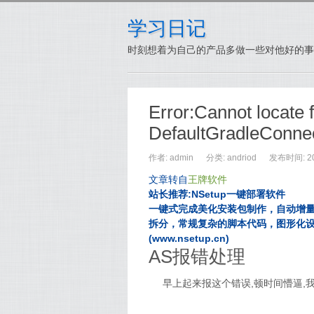
学习日记
时刻想着为自己的产品多做一些对他好的事
Error:Cannot locate f
DefaultGradleConnec
作者: admin
分类:
andriod
发布时间: 201
文章转自
王牌软件
站长推荐:NSetup一键部署软件
一键式完成美化安装包制作，自动增
拆分，常规复杂的脚本代码，图形化
(www.nsetup.cn)
AS报错处理
早上起来报这个错误,顿时间懵逼,