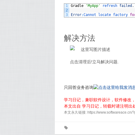
1
Gradle
'MyApp'
refresh 
failed
.
2
3
Error
:
Cannot 
locate 
factory 
fo
解决方法
点击清理后!立马解决问题.
只回答业务咨询
学习日记，兼职软件设计，软件修改
本文出自 学习日记，转载时请注明出
本文永久链接: https://www.softwareace.cn/
0