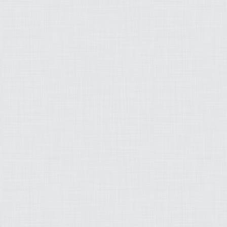
istry 
has 
been 
closed
.