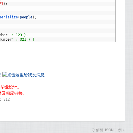
21
)
;
serialize
(
people
)
;
mber
" : 123 },
number
" : 321 } ]"
，毕业设计。
处及相应链接。
?p=312
Qt 解析 JSON 一例
»