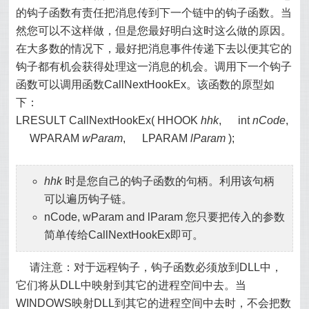
的钩子函数有责任把消息传到下一个链中的钩子函数。当
然您可以不这样做，但是您最好明白这时这么做的原因。
在大多数的情况下，最好把消息事件传递下去以便其它的
钩子都有机会获得处理这一消息的机会。调用下一个钩子
函数可以调用函数CallNextHookEx。该函数的原型如
下：
LRESULT CallNextHookEx( HHOOK
hhk
, int
nCode
,
WPARAM
wParam
, LPARAM
lParam
);
hhk
时是您自己的钩子函数的句柄。利用该句柄
可以遍历钩子链。
nCode, wParam and lParam 您只要把传入的参数
简单传给CallNextHookEx即可。
请注意：对于远程钩子，钩子函数必须放到DLL中，
它们将从DLL中映射到其它的进程空间中去。当
WINDOWS映射DLL到其它的进程空间中去时，不会把数