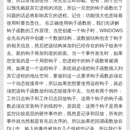
慢。所以应谨慎使用，用完后立即卸载。还有，由于您可
以预先截获其它进程的消息，所以一旦您的钩子函数出了
问题的话必将影响其它的进程。记住：功能强大也意味着
使用时要负责任。 在正确使用钩子函数前，我们先讲解
钩子函数的工作原理。当您创建一个钩子时，WINDOWS
会先在内存中创建一个数据结构，该数据结构包含了钩子
的相关信息，然后把该结构体加到已经存在的钩子链表中
去。新的钩子将加到老的前面。当一个事件发生时，如果
您安装的是一个局部钩子，您进程中的钩子函数将被调
用。如果是一个远程钩子，系统就必须把钩子函数插入到
其它进程的地址空间，要做到这一点要求钩子函数必须在
一个动态链接库中，所以如果您想要使用远程钩子，就必
须把该钩子函数放到动态链接库中去。当然有两个例外：
工作日志钩子和工作日志回放钩子。这两个钩子的钩子函
数必须在安装钩子的线程中。原因是：这两个钩子是用来
监控比较底层的硬件事件的，既然是记录和回放，所有的
事件就当然都是有先后次序的。所以如果把回调函数放在
DLL中，输入的事件被放在几个线程中记录，所以我们无