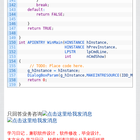
141
}
142
break
;
143
default
:
144
return
FALSE
;
145
146
}
147
return
TRUE
;
148
149
}
150
int
APIENTRY 
WinMain
(
HINSTANCE 
hInstance
,
151
HINSTANCE 
hPrevInstance
,
152
LPSTR     
lpCmdLine
,
153
int
nCmdShow
)
154
{
155
// TODO: Place code here.
156
g_hInstance
=
hInstance
;
157
DialogBoxParam
(
g_hInstance
,
MAKEINTRESOURCE
(
IDD_MAIN
158
return
0
;
159
}
只回答业务咨询
学习日记，兼职软件设计，软件修改，毕业设计。
本文出自 学习日记，转载时请注明出处及相应链接。