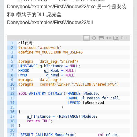
D:/mybook/examples/FirstWindow22/exe 另一个是安装
和卸载钩子的DLL,见光盘
D:/mybook/examples/FirstWindow22/dll
C++
1
dll
代码：
2
#include "windows.h"
3
#define WM_MOUSEHOOK WM_USER+6
4
5
#pragma   data_seg("Shared") 
6
HINSTANCE 
g_hInstance
=
NULL
;
7
HHOOK       
g_hHook
=
NULL
;
8
HWND         
g_hWnd
=
NULL
;
9
#pragma   data_seg() 
10
#pragma   comment(linker,"/SECTION:Shared,RWS")   
11
12
BOOL
APIENTRY 
DllMain
(
HANDLE 
hModule
,
13
DWORD 
ul_reason_for_call
,
14
LPVOID 
lpReserved
15
)
16
{
17
g_hInstance
=
(
HINSTANCE
)
hModule
;
18
return
TRUE
;
19
}
20
21
LRESULT 
CALLBACK 
MouseProc
(
int
nCode
,