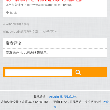
本文永久链接: https://www.softwareace.cn/?p=356
0
hook
«
Windows钩子简介
windows sdk编程系列文章 —- 钩子(下)
»
发表评论
要发表评论，您必须先
登录
。
ő
其他通道：
Aceui在线
.
赞助站长
.
友情链接交换：联系QQ：652511569，要求PR>2，正规网站，技术类可优先
Pr查
询