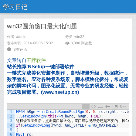
学习日记
win32圆角窗口最大化问题
作者: admin
分类:
win32
发布时间: 2014-08-06 15:32
ė
3,006
浏览数
6
没有评论
文章转自
王牌软件
站长推荐:NSetup一键部署软件
一键式完成美化安装包制作，自动增量升级，数据统计，
数字签名。应对各种复杂场景，脚本模块化拆分，常规复
杂的脚本代码，图形化设置。无需专业的研发经验，轻松
完成项目部署。(www.nsetup.cn)
C++
1
HRGN 
hRgn
=
::
CreateRoundRectRgn
(
0
,
0
,
rc
.
right
,
rc
.
bott
2
::
SetWindowRgn
(
this
->
m_hwnd
,
hRgn
,
TRUE
)
;
3
这样设置圆角后，点击窗口最大化，窗口可以见部分还是不变的，挨
Crea
4
if
(
GetWindowLong
(
hwnd
,
GWL_STYLE
)
&
WS_MAXIMIZE
)
5
{
6
RECT 
rc
;