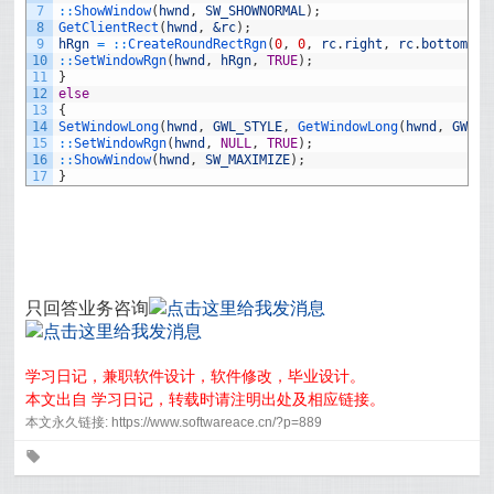
7
::
ShowWindow
(
hwnd
,
SW_SHOWNORMAL
)
;
8
GetClientRect
(
hwnd
,
&rc
)
;
9
hRgn
=
::
CreateRoundRectRgn
(
0
,
0
,
rc
.
right
,
rc
.
bottom
,
1
10
::
SetWindowRgn
(
hwnd
,
hRgn
,
TRUE
)
;
11
}
12
else
13
{
14
SetWindowLong
(
hwnd
,
GWL_STYLE
,
GetWindowLong
(
hwnd
,
GWL_S
15
::
SetWindowRgn
(
hwnd
,
NULL
,
TRUE
)
;
16
::
ShowWindow
(
hwnd
,
SW_MAXIMIZE
)
;
17
}
只回答业务咨询
学习日记，兼职软件设计，软件修改，毕业设计。
本文出自 学习日记，转载时请注明出处及相应链接。
本文永久链接: https://www.softwareace.cn/?p=889
0