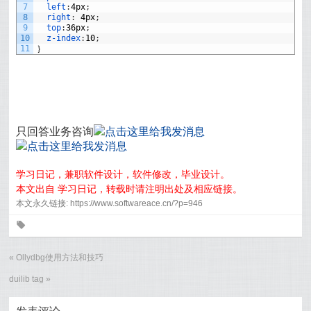
7
left
:
4px
;
8
right
:
4px
;
9
top
:
36px
;
10
z-index
:
10
;
11
｝
只回答业务咨询
学习日记，兼职软件设计，软件修改，毕业设计。
本文出自 学习日记，转载时请注明出处及相应链接。
本文永久链接: https://www.softwareace.cn/?p=946
0
«
Ollydbg使用方法和技巧
duilib tag
»