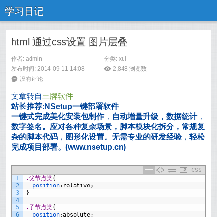
学习日记
html 通过css设置 图片层叠
作者: admin
分类:
xul
发布时间: 2014-09-11 14:08
ė
2,848
浏览数
6
没有评论
文章转自
王牌软件
站长推荐:NSetup一键部署软件
一键式完成美化安装包制作，自动增量升级，数据统计，
数字签名。应对各种复杂场景，脚本模块化拆分，常规复
杂的脚本代码，图形化设置。无需专业的研发经验，轻松
完成项目部署。(www.nsetup.cn)
CSS
1
.父节点类
{
2
position
:
relative
;
3
}
4
5
.子节点类
{
6
position
:
absolute
;