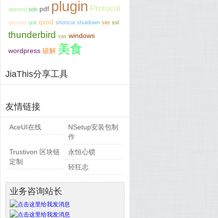
plugin
Protocol
pdf
openssl
pdb
qvod
qthread
quit
shortcut
shutdown
site
ssl
thunderbird
windows
vax
美食
wordpress
破解
JiaThis分享工具
友情链接
AceUI在线
NSetup安装包制
作
Trustivon 区块链
永恒心锁
定制
轻狂志
业务咨询站长