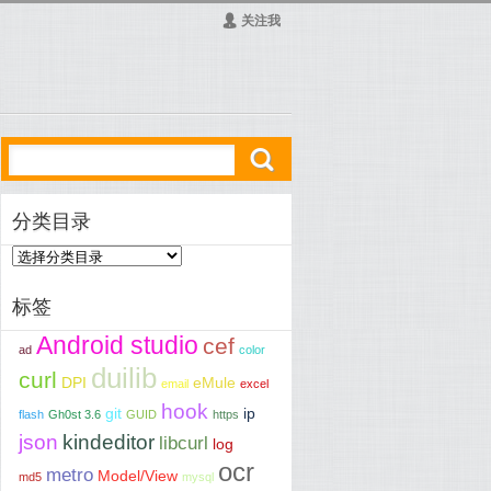
Ą
关注我
ő
分类目录
标签
Android studio
cef
ad
color
duilib
curl
DPI
eMule
email
excel
hook
git
ip
flash
Gh0st 3.6
GUID
https
json
kindeditor
libcurl
log
mac
ocr
metro
Model/View
md5
mysql