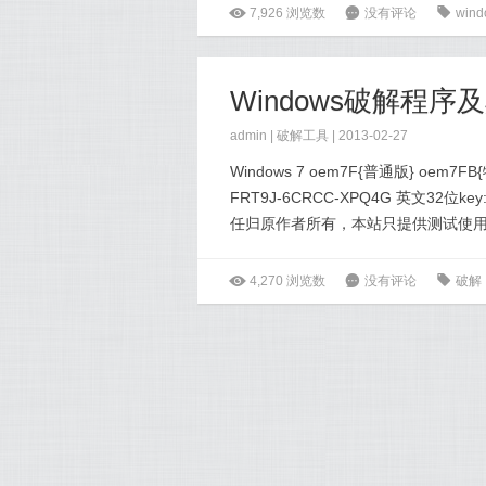
ė
7,926
浏览数
6
没有评论
0
wind
Windows破解程序
admin |
破解工具
| 2013-02-27
Windows 7 oem7F{普通版} oem7FB
FRT9J-6CRCC-XPQ4G 英文32位ke
任归原作者所有，本站只提供测试使用
ė
4,270
浏览数
6
没有评论
0
破解