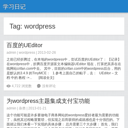
学习日记
Tag:
wordpress
百度的UEditor
admin |
wordpress
| 2013-02-26
之前已经折腾过，在本地的wordpress中，尝试百度的UEditor了： 【记录】
在wordpress中，折腾百度开源富文本编辑器UEditor 现在，打算把其弄在在
线网站crifan.com中去。 其中，目前的crifan.com中的wordpress后台，用的
是默认的3.4.9 的TinyMCE： 1.参考上面自己的帖子，去： UEditor – 文
档 中的 教程 ->...
[
阅读全文
]
ė
4,722
浏览数
6
没有评论
为wordpress主题集成支付宝功能
admin |
杂类
| 2013-01-21
这个功能可能是许多要做电子商务网站的wordpress爱好者最为需要的功能
了，虽然其过程略显繁琐，但实现之后而获得的成就感也是十分强烈的。下
面就让我们来看一下实现的具体步骤： 总共需要三个大步骤： 首先，我们