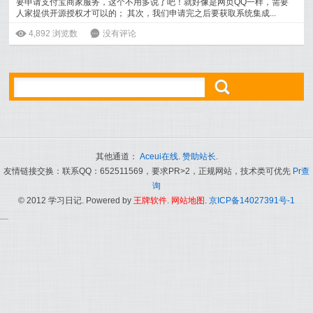
要申请支付宝商家服务，这个不用多说了吧！就好像是网页QQ一样，需要
人家提供开源授权才可以的； 其次，我们申请完之后要获取系统集成...
[
阅读全文
]
ė
4,892
浏览数
6
没有评论
ő
其他通道：
Aceui在线
.
赞助站长
.
友情链接交换：联系QQ：652511569，要求PR>2，正规网站，技术类可优先
Pr查
询
© 2012 学习日记. Powered by
王牌软件
.
网站地图
.
京ICP备14027391号-1